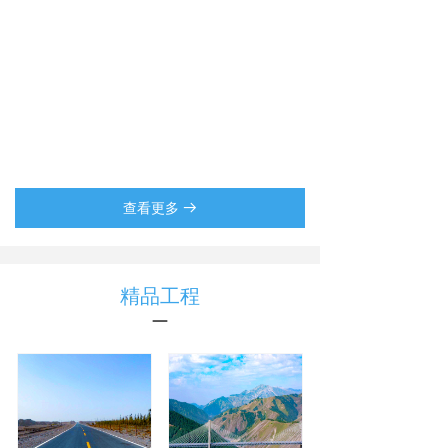
查看更多
뀠
精品工程
—