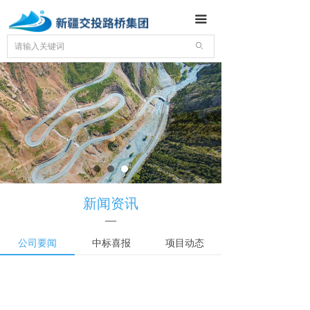
首页
끀
关于我们
ꄙ
新闻资讯
精品工程
机械装备
企业文化
党群工作
新闻资讯
—
信息公开
公司要闻
中标喜报
项目动态
联系我们