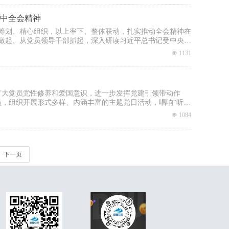
中全会精神
筹划、精心组织，以上率下、整体联动，扎实推动全会精神在
做起、从党员领导干部抓起，深入研读习近平总书记受中央政
掀起学习宣传贯彻热潮。
넶
1131
化广大党员党性修养和爱国意识，进一步发挥党建引领带动作
员，组织开展形式多样、内涵丰富的主题党日活动，唱响“听党
넶
1084
下一页