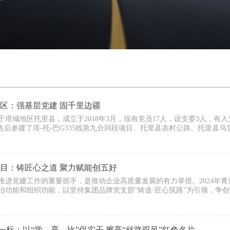
区：强基层党建 固千里边疆
塔城地区托里县，成立于2018年3月，现有党员17人，设支委3人，有入
先后参建了塔-托-巴G335线第九合同段项目、托里县农村公路、托里县乌
路为百姓 桥为天下”的服务理念，充分发挥党建引领作用，以争创“五个好
目：铸匠心之道 聚力赋能创五好
推进党建工作的重要抓手，是推动企业高质量发展的有力举措。2024年
治功能和组织功能，以坚持集团品牌党支部“铸道·匠心筑路”为引领，争创
保“五个好”标准化规范化党支部创建工作取得实效。
一标：以“学、亮、比”促实干 擦亮“丝路驭风”红色名片