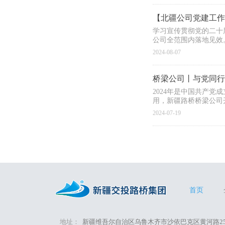
【北疆公司党建工作
学习宣传贯彻党的二十
公司全范围内落地见效
治局委托所作的工作报
2024-08-07
桥梁公司丨与党同行
2024年是中国共产
用，新疆路桥桥梁公司
话、感党恩、跟党走”
2024-07-19
首页
地址：
新疆维吾尔自治区乌鲁木齐市沙依巴克区黄河路2