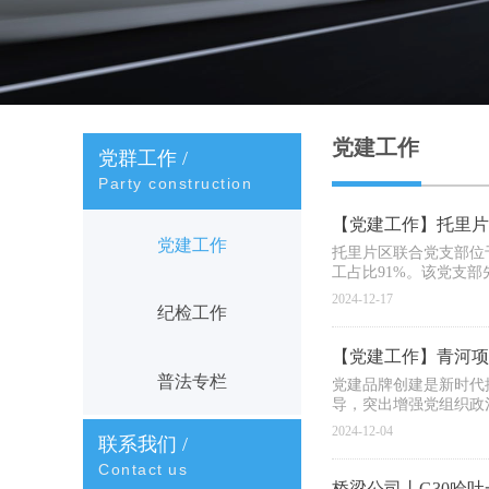
党建工作
党群工作 /
Party construction
【党建工作】托里片
党建工作
托里片区联合党支部位于
工占比91%。该党支部
重点项目，始终秉承“
2024-12-17
度融合。
纪检工作
【党建工作】青河项
普法专栏
党建品牌创建是新时代
导，突出增强党组织政
业务工作深度融合，确
2024-12-04
联系我们 /
Contact
us
桥梁公司丨G30哈吐