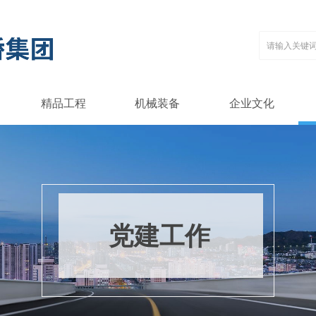
精品工程
机械装备
企业文化
党建工作