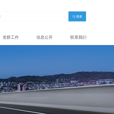
끠
搜索
党群工作
信息公开
联系我们