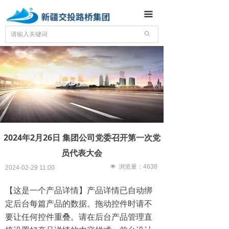
首页
끀
关于我们
ꄙ
新闻资讯
精品工程
机械装备
企业文化
2024年2月26日 集团公司党委召开第一次党
党群工作
员代表大会
넶
浏览量：
4638
2024-02-29
11:00
信息公开
【这是一个产品详情】产品详情已自动绑
联系我们
定后台每篇产品的数据。拖动控件时请不
要让任何控件重叠。请在后台产品管理直